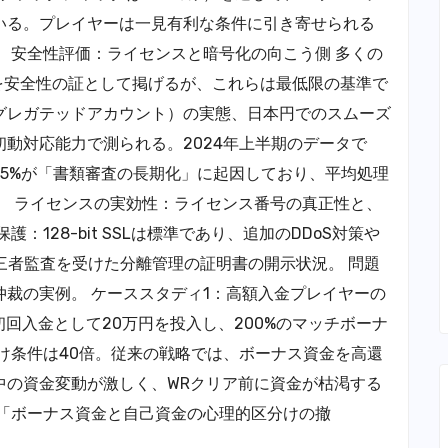
いる。プレイヤーは一見有利な条件に引き寄せられる
 安全性評価：ライセンスと暗号化の向こう側 多くの
を安全性の証として掲げるが、これらは最低限の基準で
グレガテッドアカウント）の実態、日本円でのスムーズ
動対応能力で測られる。2024年上半期のデータで
5%が「書類審査の長期化」に起因しており、平均処理
。 ライセンスの実効性：ライセンス番号の真正性と、
128-bit SSLは標準であり、追加のDDoS対策や
第三者監査を受けた分離管理の証明書の開示状況。 問題
裁の実例。 ケーススタディ1：高額入金プレイヤーの
回入金として20万円を投入し、200%のマッチボーナ
け条件は40倍。従来の戦略では、ボーナス資金を高還
中の資金変動が激しく、WRクリア前に資金が枯渇する
は「ボーナス資金と自己資金の心理的区分けの撤