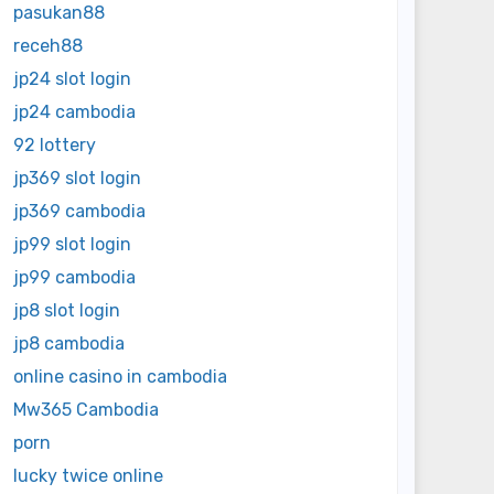
pasukan88
receh88
jp24 slot login
jp24 cambodia
92 lottery
jp369 slot login
jp369 cambodia
jp99 slot login
jp99 cambodia
jp8 slot login
jp8 cambodia
online casino in cambodia
Mw365 Cambodia
porn
lucky twice online